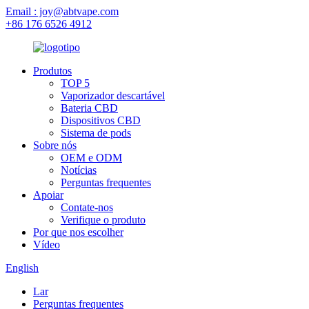
Email : joy@abtvape.com
+86 176 6526 4912
Produtos
TOP 5
Vaporizador descartável
Bateria CBD
Dispositivos CBD
Sistema de pods
Sobre nós
OEM e ODM
Notícias
Perguntas frequentes
Apoiar
Contate-nos
Verifique o produto
Por que nos escolher
Vídeo
English
Lar
Perguntas frequentes