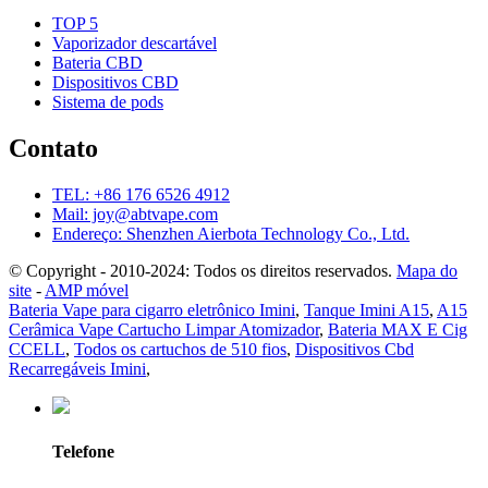
TOP 5
Vaporizador descartável
Bateria CBD
Dispositivos CBD
Sistema de pods
Contato
TEL: +86 176 6526 4912
Mail: joy@abtvape.com
Endereço: Shenzhen Aierbota Technology Co., Ltd.
© Copyright - 2010-2024: Todos os direitos reservados.
Mapa do
site
-
AMP móvel
Bateria Vape para cigarro eletrônico Imini
,
Tanque Imini A15
,
A15
Cerâmica Vape Cartucho Limpar Atomizador
,
Bateria MAX E Cig
CCELL
,
Todos os cartuchos de 510 fios
,
Dispositivos Cbd
Recarregáveis ​​Imini
,
Telefone