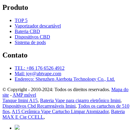
Produto
TOP 5
Vaporizador descartável
Bateria CBD
Dispositivos CBD
Sistema de pods
Contato
TEL: +86 176 6526 4912
Mail: joy@abtvape.com
Endereço: Shenzhen Aierbota Technology Co., Ltd.
© Copyright - 2010-2024: Todos os direitos reservados.
Mapa do
site
-
AMP móvel
Tanque Imini A15
,
Bateria Vape para cigarro eletrônico Imini
,
Dispositivos Cbd Recarregáveis ​​Imini
,
Todos os cartuchos de 510
fios
,
A15 Cerâmica Vape Cartucho Limpar Atomizador
,
Bateria
MAX E Cig CCELL
,