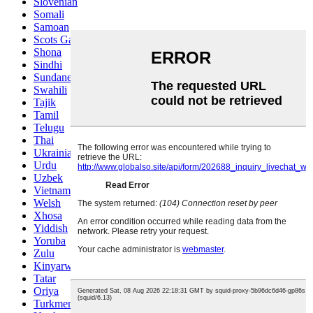
Slovenian
Somali
Samoan
Scots Gaelic
Shona
Sindhi
Sundanese
Swahili
Tajik
Tamil
Telugu
Thai
Ukrainian
Urdu
Uzbek
Vietnamese
Welsh
Xhosa
Yiddish
Yoruba
Zulu
Kinyarwanda
Tatar
Oriya
Turkmen